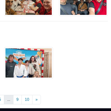
5
...
9
10
»