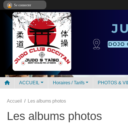
Panneau de gestion des cookies
Se connecter
ACCUEIL
Horaires / Tarifs
PHOTOS & V
Accueil
Les albums photos
Les albums photos