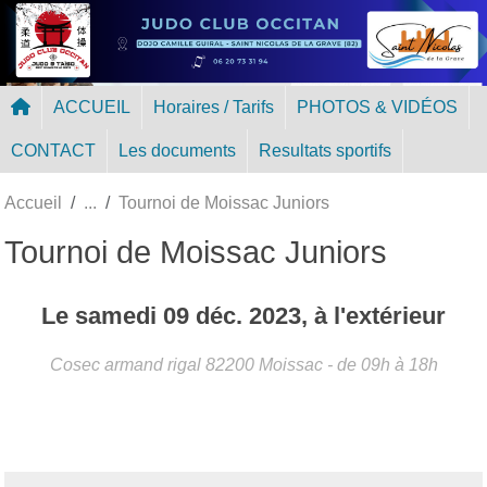
Panneau de gestion des cookies
ACCUEIL
Horaires / Tarifs
PHOTOS & VIDÉOS
CONTACT
Les documents
Resultats sportifs
Accueil
Tournoi de Moissac Juniors
Tournoi de Moissac Juniors
Le
samedi
09
déc.
2023
, à l'extérieur
Cosec armand rigal
82200
Moissac
- de 09h à 18h