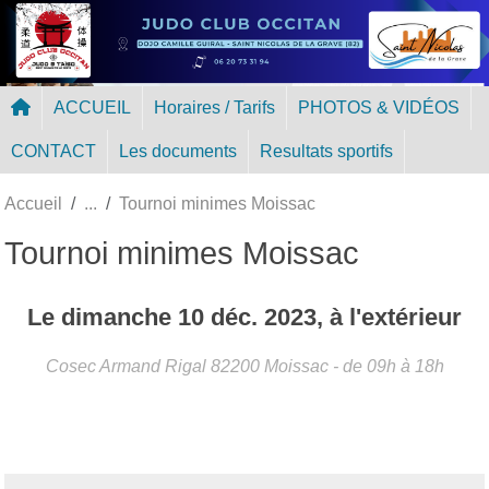
Panneau de gestion des cookies
ACCUEIL
Horaires / Tarifs
PHOTOS & VIDÉOS
CONTACT
Les documents
Resultats sportifs
Accueil
Tournoi minimes Moissac
Tournoi minimes Moissac
Le
dimanche
10
déc.
2023
, à l'extérieur
Cosec Armand Rigal
82200
Moissac
- de 09h à 18h