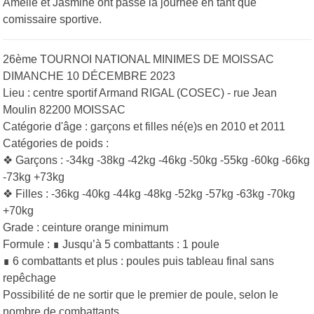
Amelle et Jasmine ont passé la journée en tant que
comissaire sportive.
26ème TOURNOI NATIONAL MINIMES DE MOISSAC
DIMANCHE 10 DÉCEMBRE 2023
Lieu : centre sportif Armand RIGAL (COSEC) - rue Jean
Moulin 82200 MOISSAC
Catégorie d'âge : garçons et filles né(e)s en 2010 et 2011
Catégories de poids :
❖ Garçons : -34kg -38kg -42kg -46kg -50kg -55kg -60kg -66kg
-73kg +73kg
❖ Filles : -36kg -40kg -44kg -48kg -52kg -57kg -63kg -70kg
+70kg
Grade : ceinture orange minimum
Formule : ∎ Jusqu’à 5 combattants : 1 poule
∎ 6 combattants et plus : poules puis tableau final sans
repêchage
Possibilité de ne sortir que le premier de poule, selon le
nombre de combattants.