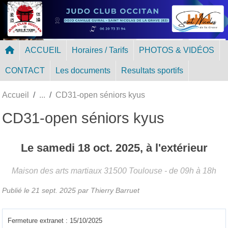
Panneau de gestion des cookies
ACCUEIL
Horaires / Tarifs
PHOTOS & VIDÉOS
CONTACT
Les documents
Resultats sportifs
Accueil
CD31-open séniors kyus
CD31-open séniors kyus
Le
samedi
18
oct.
2025
, à l'extérieur
Maison des arts martiaux
31500
Toulouse
- de 09h à 18h
Publié le
21 sept. 2025
par Thierry Barruet
Fermeture extranet : 15/10/2025